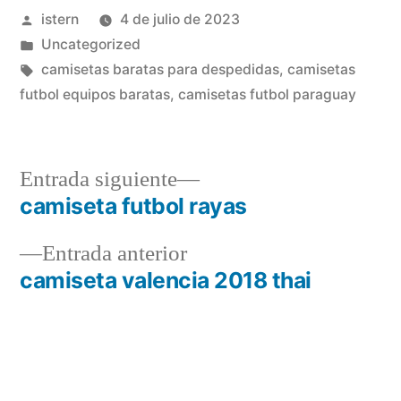
Publicado
istern
4 de julio de 2023
por
Publicado
Uncategorized
en
Etiquetas:
camisetas baratas para despedidas
,
camisetas
futbol equipos baratas
,
camisetas futbol paraguay
Entrada
Entrada siguiente
siguiente:
camiseta futbol rayas
Navegación
Entrada
Entrada anterior
de
anterior:
camiseta valencia 2018 thai
entradas