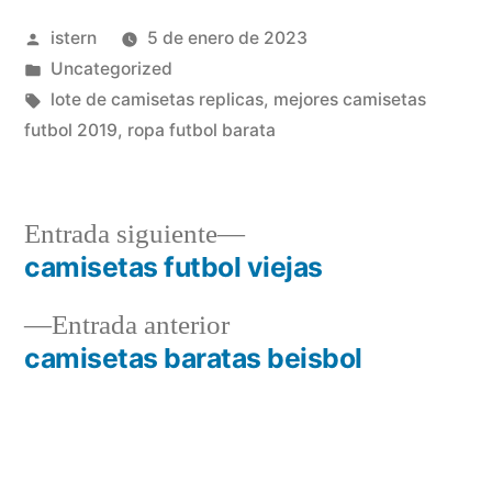
Publicado
istern
5 de enero de 2023
por
Publicado
Uncategorized
en
Etiquetas:
lote de camisetas replicas
,
mejores camisetas
futbol 2019
,
ropa futbol barata
Entrada
Entrada siguiente
siguiente:
camisetas futbol viejas
Navegación
Entrada
Entrada anterior
de
anterior:
camisetas baratas beisbol
entradas