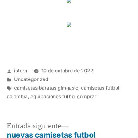
Publicado
istern
10 de octubre de 2022
por
Publicado
Uncategorized
en
Etiquetas:
camisetas baratas gimnasio
,
camisetas futbol
colombia
,
equipaciones futbol comprar
Entrada
Entrada siguiente
siguiente:
nuevas camisetas futbol