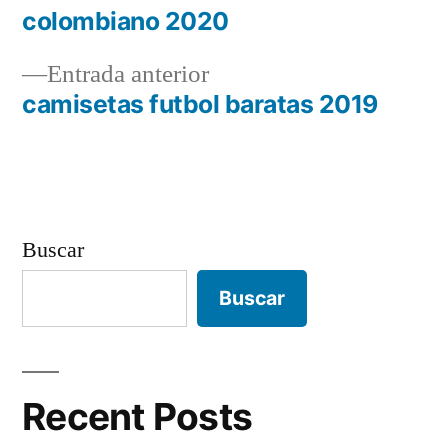
Navegación
colombiano 2020
de
Entrada
Entrada anterior
entradas
anterior:
camisetas futbol baratas 2019
Buscar
Buscar
Recent Posts