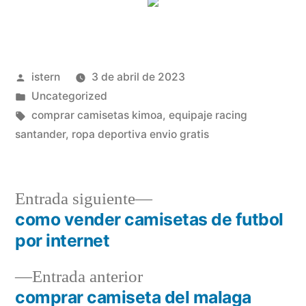
Publicado
istern
3 de abril de 2023
por
Publicado
Uncategorized
en
Etiquetas:
comprar camisetas kimoa
,
equipaje racing
santander
,
ropa deportiva envio gratis
Entrada
Entrada siguiente
siguiente:
como vender camisetas de futbol
Navegación
por internet
de
Entrada
Entrada anterior
entradas
anterior:
comprar camiseta del malaga