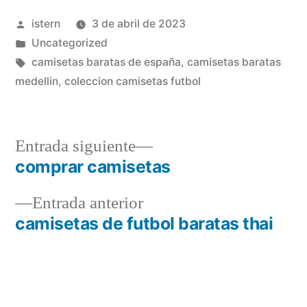
Publicado
istern
3 de abril de 2023
por
Publicado
Uncategorized
en
Etiquetas:
camisetas baratas de españa
,
camisetas baratas
medellin
,
coleccion camisetas futbol
Entrada
Entrada siguiente
siguiente:
comprar camisetas
Navegación
Entrada
Entrada anterior
de
anterior:
camisetas de futbol baratas thai
entradas