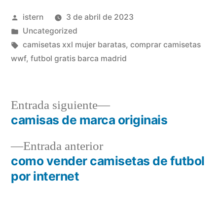
Publicado
istern
3 de abril de 2023
por
Publicado
Uncategorized
en
Etiquetas:
camisetas xxl mujer baratas
,
comprar camisetas
wwf
,
futbol gratis barca madrid
Entrada
Entrada siguiente
siguiente:
camisas de marca originais
Navegación
Entrada
Entrada anterior
de
anterior:
como vender camisetas de futbol
entradas
por internet