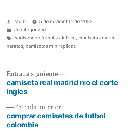
Publicado
istern
5 de noviembre de 2022
por
Publicado
Uncategorized
en
Etiquetas:
camiseta de futbol sudafrica
,
camisetas marca
baratas
,
camisetas mlb replicas
Entrada
Entrada siguiente
siguiente:
camiseta real madrid nio el corte
Navegación
ingles
de
Entrada
Entrada anterior
entradas
anterior:
comprar camisetas de futbol
colombia