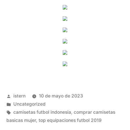
Publicado
istern
10 de mayo de 2023
por
Publicado
Uncategorized
en
Etiquetas:
camisetas futbol indonesia
,
comprar camisetas
basicas mujer
,
top equipaciones futbol 2019