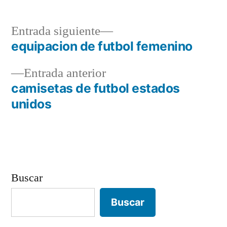
Entrada
Entrada siguiente
siguiente:
equipacion de futbol femenino
Navegación
Entrada
Entrada anterior
de
anterior:
camisetas de futbol estados
entradas
unidos
Buscar
Buscar