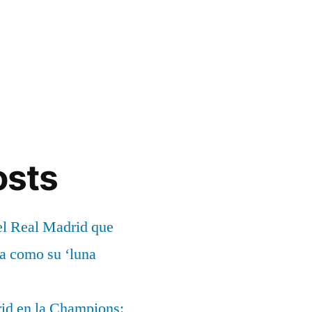
osts
el Real Madrid que
ía como su ‘luna
rid en la Champions: