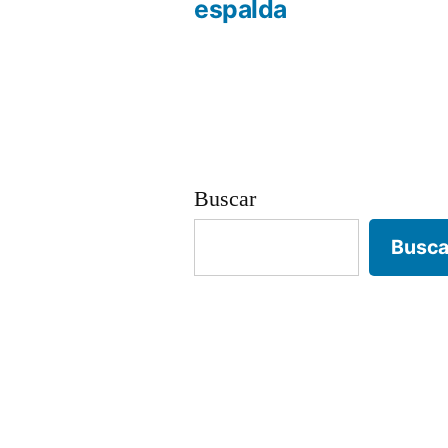
Navegación
espalda
de
entradas
Buscar
Busca