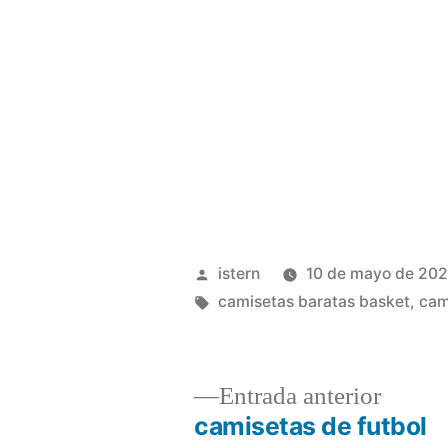
Publicado
istern
10 de mayo de 20
por
Etiquetas:
camisetas baratas basket
,
cam
Entrad
Entrada anterior
anterio
camisetas de futbol