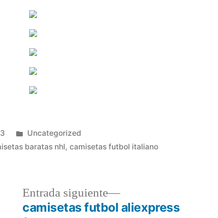
Publicado
23
Uncategorized
en
isetas baratas nhl
,
camisetas futbol italiano
a
Entrada
Entrada siguiente
r:
siguiente:
camisetas futbol aliexpress