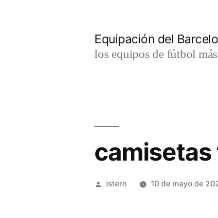
Saltar
al
Equipación del Barce
contenido
los equipos de fútbol má
camisetas 
Publicado
istern
10 de mayo de 20
por