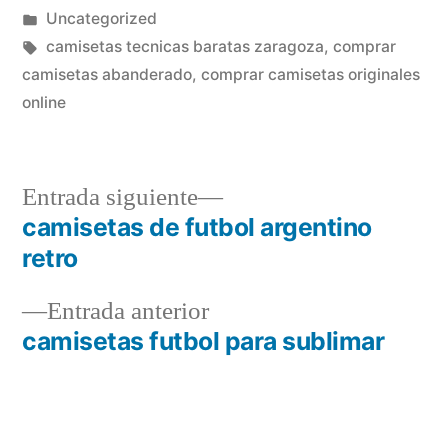
por
Publicado
Uncategorized
en
Etiquetas:
camisetas tecnicas baratas zaragoza
,
comprar
camisetas abanderado
,
comprar camisetas originales
online
Entrada
Entrada siguiente
siguiente:
camisetas de futbol argentino
Navegación
retro
de
Entrada
Entrada anterior
entradas
anterior:
camisetas futbol para sublimar