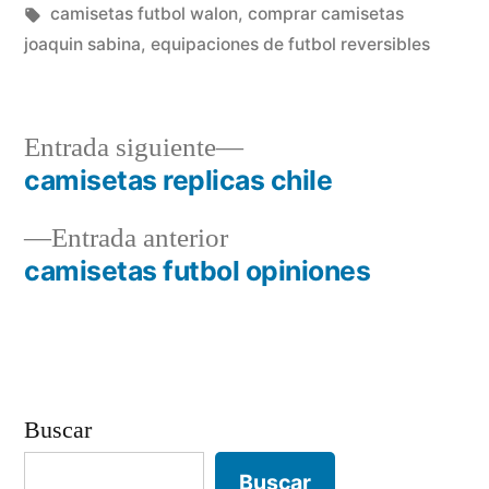
en
Etiquetas:
camisetas futbol walon
,
comprar camisetas
joaquin sabina
,
equipaciones de futbol reversibles
Entrada
Entrada siguiente
siguiente:
camisetas replicas chile
Navegación
Entrada
Entrada anterior
de
anterior:
camisetas futbol opiniones
entradas
Buscar
Buscar