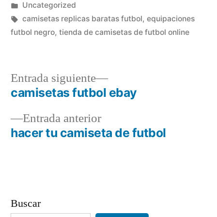
por
Publicado
Uncategorized
en
Etiquetas:
camisetas replicas baratas futbol
,
equipaciones
futbol negro
,
tienda de camisetas de futbol online
Entrada
Entrada siguiente
siguiente:
camisetas futbol ebay
Navegación
Entrada
Entrada anterior
de
anterior:
hacer tu camiseta de futbol
entradas
Buscar