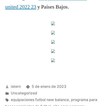
united 2022 23
y Países Bajos.
Publicado
istern
5 de enero de 2023
por
Publicado
Uncategorized
en
Etiquetas:
equipaciones futbol new balance
,
programa para