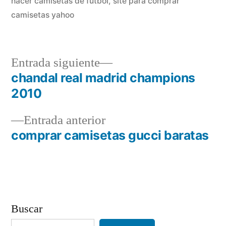
hacer camisetas de futbol
,
site para comprar
camisetas yahoo
Entrada
Entrada siguiente
siguiente:
chandal real madrid champions
Navegación
2010
de
Entrada
Entrada anterior
entradas
anterior:
comprar camisetas gucci baratas
Buscar