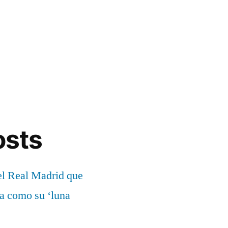
osts
el Real Madrid que
ía como su ‘luna