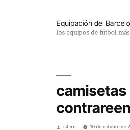
Saltar
al
Equipación del Barce
contenido
los equipos de fútbol má
camisetas 
contraree
Publicado
istern
10 de octubre de 