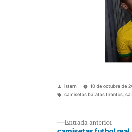
Publicado
istern
10 de octubre de 
por
Etiquetas:
camisetas baratas tirantes
,
ca
Entrad
Entrada anterior
anterio
camisetas futbol real