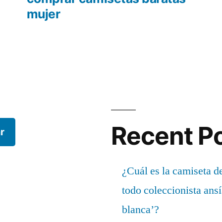
mujer
Recent P
r
¿Cuál es la camiseta d
todo coleccionista ans
blanca’?