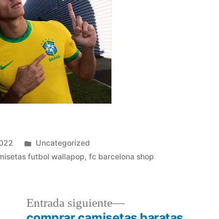
Publicado
2022
Uncategorized
en
misetas futbol wallapop
,
fc barcelona shop
a
Entrada
Entrada siguiente
r:
siguiente:
comprar camisetas baratas