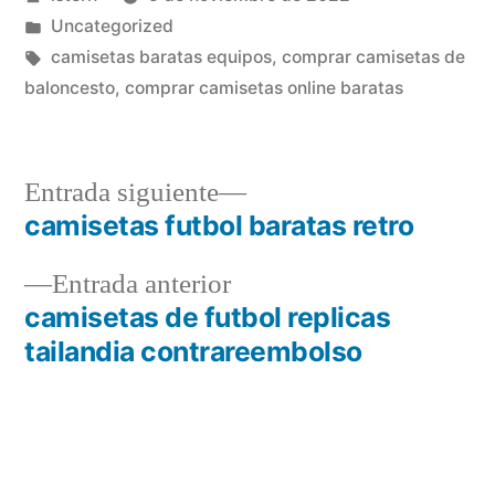
por
Publicado
Uncategorized
en
Etiquetas:
camisetas baratas equipos
,
comprar camisetas de
baloncesto
,
comprar camisetas online baratas
Entrada
Entrada siguiente
siguiente:
camisetas futbol baratas retro
Navegación
Entrada
Entrada anterior
de
anterior:
camisetas de futbol replicas
entradas
tailandia contrareembolso