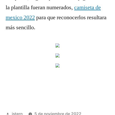
la plantilla fueran numerados,
camiseta de
mexico 2022
para que reconocerlos resultara
más sencillo.
Publicado
istern
5 de noviembre de 2022