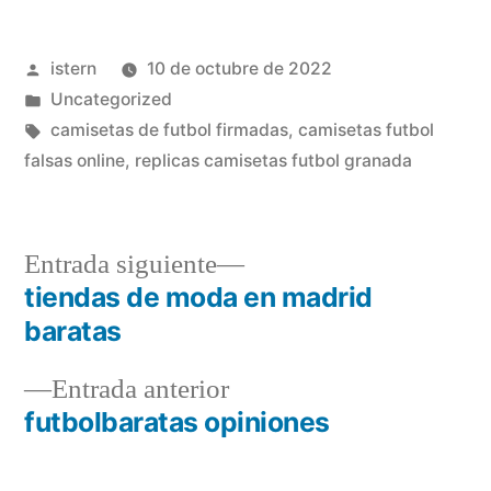
Publicado
istern
10 de octubre de 2022
por
Publicado
Uncategorized
en
Etiquetas:
camisetas de futbol firmadas
,
camisetas futbol
falsas online
,
replicas camisetas futbol granada
Entrada
Entrada siguiente
siguiente:
tiendas de moda en madrid
Navegación
baratas
de
Entrada
Entrada anterior
entradas
anterior:
futbolbaratas opiniones