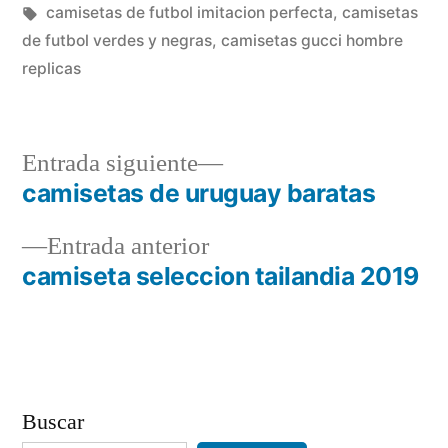
en
Etiquetas:
camisetas de futbol imitacion perfecta
,
camisetas
de futbol verdes y negras
,
camisetas gucci hombre
replicas
Entrada
Entrada siguiente
siguiente:
camisetas de uruguay baratas
Navegación
Entrada
Entrada anterior
de
anterior:
camiseta seleccion tailandia 2019
entradas
Buscar