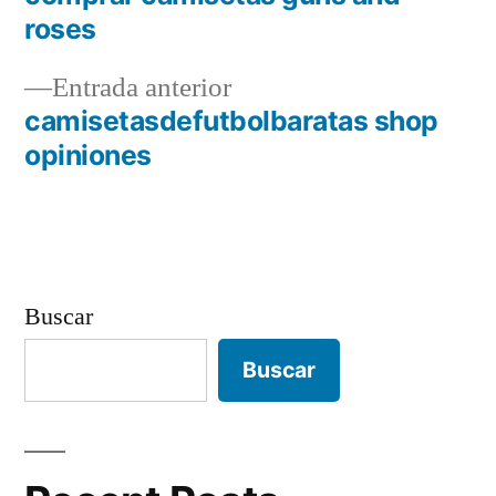
Navegación
roses
de
Entrada
Entrada anterior
entradas
anterior:
camisetasdefutbolbaratas shop
opiniones
Buscar
Buscar