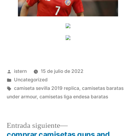
Publicado
istern
15 de julio de 2022
por
Publicado
Uncategorized
en
Etiquetas:
camiseta sevilla 2019 replica
,
camisetas baratas
under armour
,
camisetas liga endesa baratas
Entrada
Entrada siguiente
siguiente:
comprar camisetas guns and