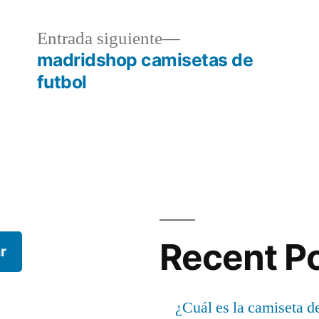
a
Entrada
Entrada siguiente
r:
siguiente:
madridshop camisetas de
futbol
Recent P
r
¿Cuál es la camiseta d