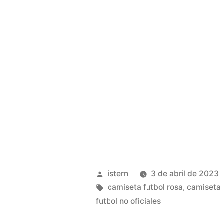
Publicado
istern
3 de abril de 2023
por
Etiquetas:
camiseta futbol rosa
,
camisetas
futbol no oficiales