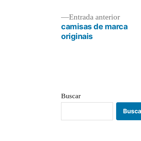
Entrad
Entrada anterior
anterio
camisas de marca
Navegación
originais
de
entradas
Buscar
Busca