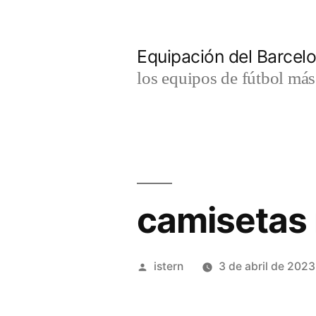
Saltar
al
Equipación del Barce
contenido
los equipos de fútbol má
camisetas 
Publicado
istern
3 de abril de 2023
por