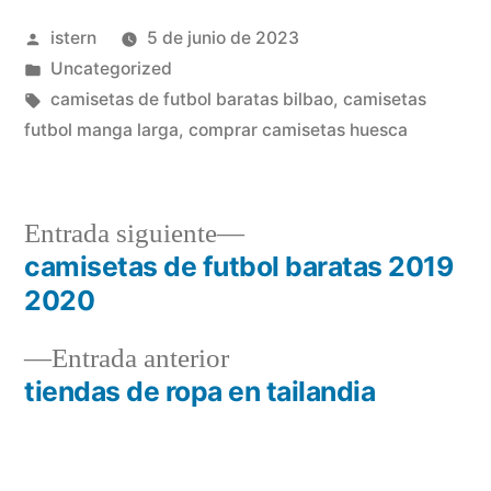
Publicado
istern
5 de junio de 2023
por
Publicado
Uncategorized
en
Etiquetas:
camisetas de futbol baratas bilbao
,
camisetas
futbol manga larga
,
comprar camisetas huesca
Entrada
Entrada siguiente
siguiente:
camisetas de futbol baratas 2019
Navegación
2020
de
Entrada
Entrada anterior
entradas
anterior:
tiendas de ropa en tailandia