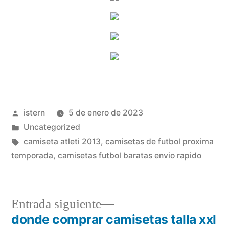
Publicado
istern
5 de enero de 2023
por
Publicado
Uncategorized
en
Etiquetas:
camiseta atleti 2013
,
camisetas de futbol proxima
temporada
,
camisetas futbol baratas envio rapido
Entrada
Entrada siguiente
siguiente:
donde comprar camisetas talla xxl