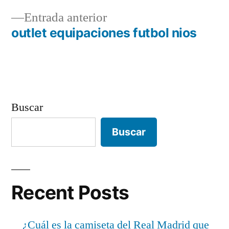
Navegación
Entrada
Entrada anterior
de
anterior:
outlet equipaciones futbol nios
entradas
Buscar
Buscar
Recent Posts
¿Cuál es la camiseta del Real Madrid que