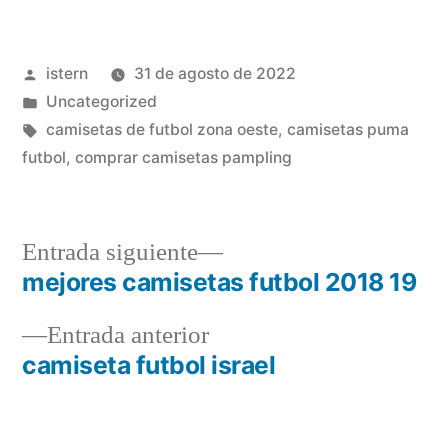
Publicado
istern
31 de agosto de 2022
por
Publicado
Uncategorized
en
Etiquetas:
camisetas de futbol zona oeste
,
camisetas puma
futbol
,
comprar camisetas pampling
Entrada
Entrada siguiente
siguiente:
mejores camisetas futbol 2018 19
Navegación
Entrada
Entrada anterior
de
anterior:
camiseta futbol israel
entradas