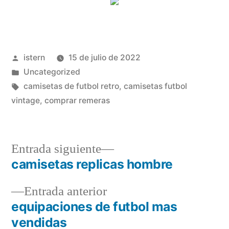
Publicado
istern
15 de julio de 2022
por
Publicado
Uncategorized
en
Etiquetas:
camisetas de futbol retro
,
camisetas futbol
vintage
,
comprar remeras
Entrada
Entrada siguiente
siguiente:
camisetas replicas hombre
Navegación
Entrada
Entrada anterior
de
anterior:
equipaciones de futbol mas
entradas
vendidas