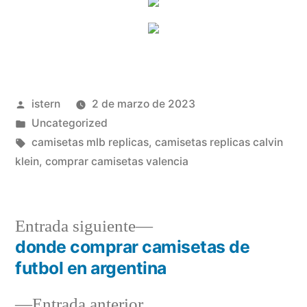
Publicado
istern
2 de marzo de 2023
por
Publicado
Uncategorized
en
Etiquetas:
camisetas mlb replicas
,
camisetas replicas calvin
klein
,
comprar camisetas valencia
Entrada
Entrada siguiente
siguiente:
donde comprar camisetas de
Navegación
futbol en argentina
de
Entrada
Entrada anterior