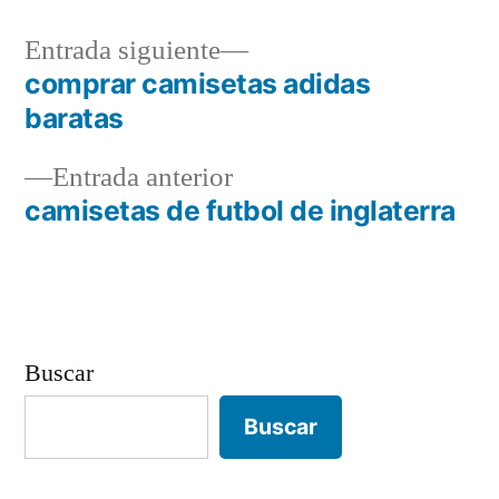
Entrada
Entrada siguiente
siguiente:
comprar camisetas adidas
Navegación
baratas
de
Entrada
Entrada anterior
entradas
anterior:
camisetas de futbol de inglaterra
Buscar
Buscar