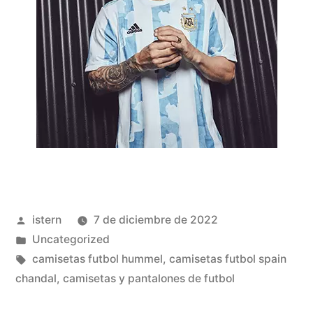
Publicado
istern
7 de diciembre de 2022
por
Publicado
Uncategorized
en
Etiquetas:
camisetas futbol hummel
,
camisetas futbol spain
chandal
,
camisetas y pantalones de futbol