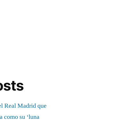
osts
el Real Madrid que
ía como su ‘luna