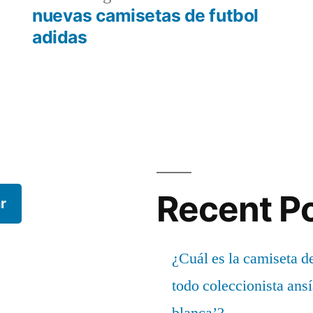
r:
siguiente:
nuevas camisetas de futbol
adidas
Recent P
r
¿Cuál es la camiseta d
todo coleccionista ans
blanca’?