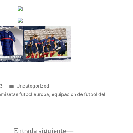
Publicado
23
Uncategorized
en
amisetas futbol europa
,
equipacion de futbol del
a
Entrada
Entrada siguiente