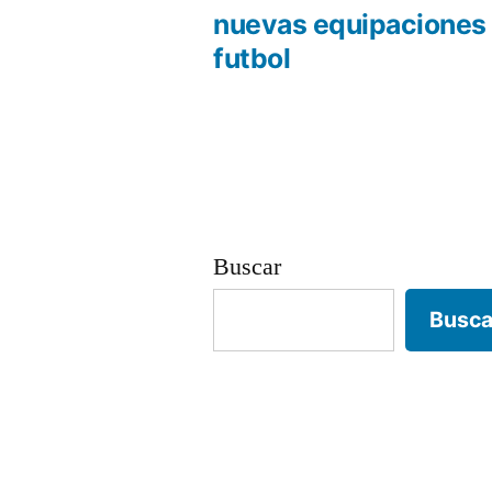
anterio
nuevas equipaciones
Navegación
futbol
de
entradas
Buscar
Busca