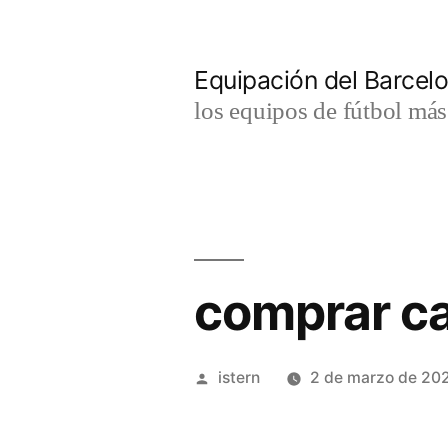
Saltar
al
Equipación del Barce
contenido
los equipos de fútbol má
comprar ca
Publicado
istern
2 de marzo de 20
por