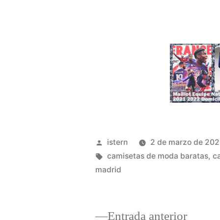
Publicado
istern
2 de marzo de 20
por
Etiquetas:
camisetas de moda baratas
,
c
madrid
Entrad
Entrada anterior