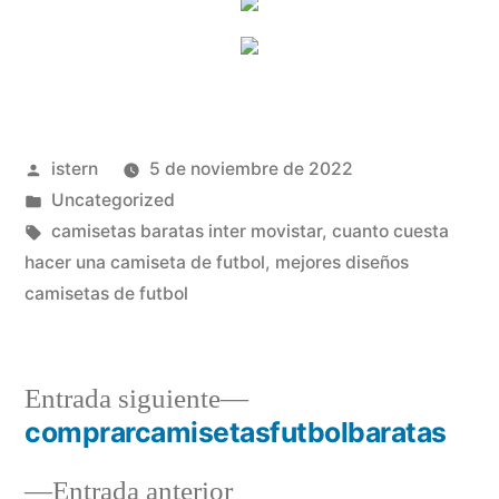
Publicado
istern
5 de noviembre de 2022
por
Publicado
Uncategorized
en
Etiquetas:
camisetas baratas inter movistar
,
cuanto cuesta
hacer una camiseta de futbol
,
mejores diseños
camisetas de futbol
Entrada
Entrada siguiente
siguiente:
comprarcamisetasfutbolbaratas
Navegación
Entrada
Entrada anterior