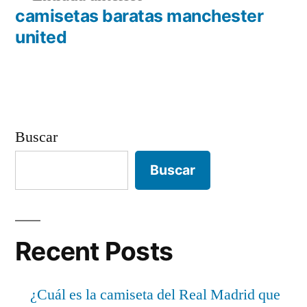
de
anterior:
camisetas baratas manchester
entradas
united
Buscar
Buscar
Recent Posts
¿Cuál es la camiseta del Real Madrid que