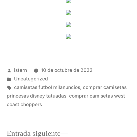
Publicado
istern
10 de octubre de 2022
por
Publicado
Uncategorized
en
Etiquetas:
camisetas futbol milanuncios
,
comprar camisetas
princesas disney tatuadas
,
comprar camisetas west
coast choppers
Entrada
Entrada siguiente