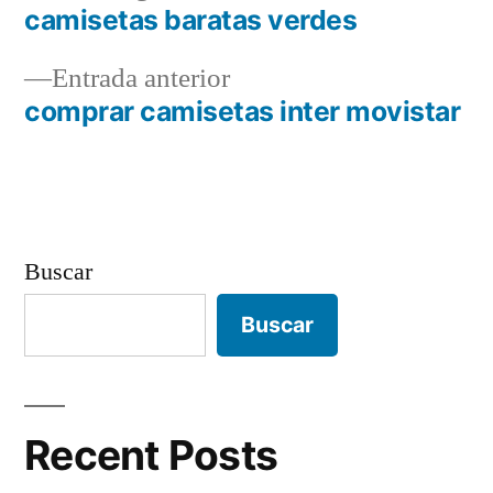
siguiente:
camisetas baratas verdes
Navegación
Entrada
Entrada anterior
de
anterior:
comprar camisetas inter movistar
entradas
Buscar
Buscar
Recent Posts