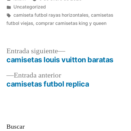
por
Publicado
Uncategorized
en
Etiquetas:
camiseta futbol rayas horizontales
,
camisetas
futbol viejas
,
comprar camisetas king y queen
Entrada
Entrada siguiente
siguiente:
camisetas louis vuitton baratas
Navegación
Entrada
Entrada anterior
de
anterior:
camisetas futbol replica
entradas
Buscar