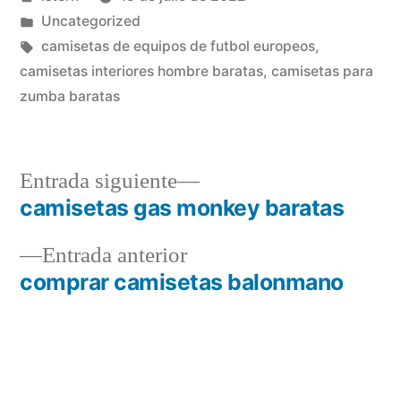
por
Publicado
Uncategorized
en
Etiquetas:
camisetas de equipos de futbol europeos
,
camisetas interiores hombre baratas
,
camisetas para
zumba baratas
Entrada
Entrada siguiente
siguiente:
camisetas gas monkey baratas
Navegación
Entrada
Entrada anterior
de
anterior:
comprar camisetas balonmano
entradas