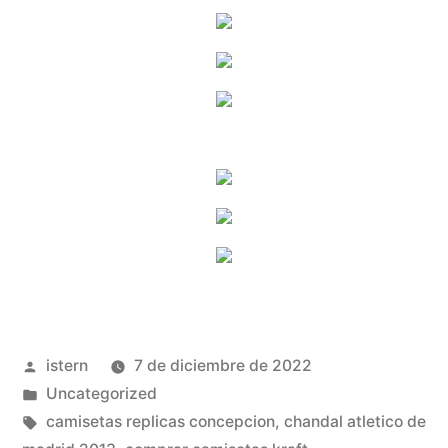
Publicado
istern
7 de diciembre de 2022
por
Publicado
Uncategorized
en
Etiquetas:
camisetas replicas concepcion
,
chandal atletico de