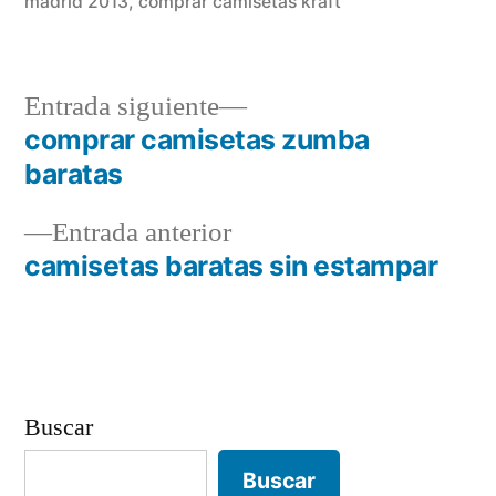
madrid 2013
,
comprar camisetas kraft
Entrada
Entrada siguiente
siguiente:
comprar camisetas zumba
Navegación
baratas
de
Entrada
Entrada anterior
entradas
anterior:
camisetas baratas sin estampar
Buscar
Buscar