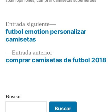
spain opiniones
,
comprar camisetas superheroes
Entrada
Entrada siguiente
siguiente:
futbol emotion personalizar
Navegación
camisetas
de
Entrada
Entrada anterior
entradas
anterior:
comprar camisetas de futbol 2018
Buscar
Buscar