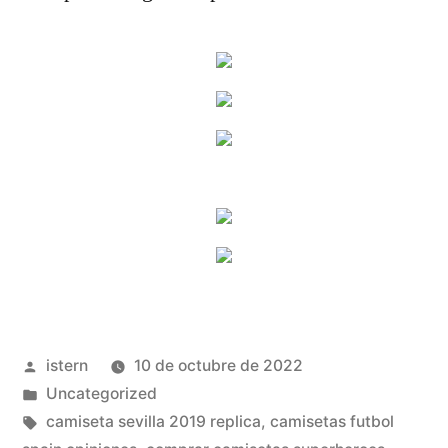
Publicado
istern
10 de octubre de 2022
por
Publicado
Uncategorized
en
Etiquetas:
camiseta sevilla 2019 replica
,
camisetas futbol