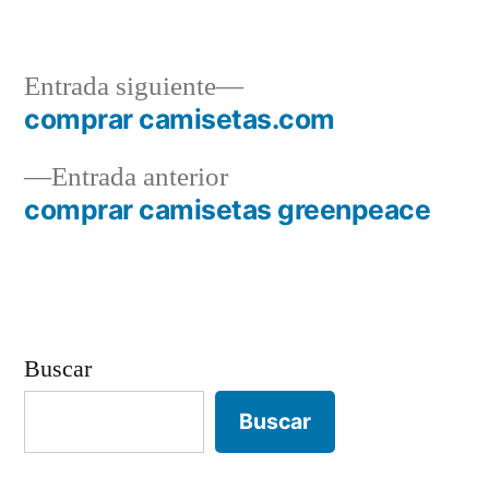
Entrada
Entrada siguiente
siguiente:
comprar camisetas.com
Navegación
Entrada
Entrada anterior
de
anterior:
comprar camisetas greenpeace
entradas
Buscar
Buscar