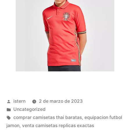
Publicado
istern
2 de marzo de 2023
por
Publicado
Uncategorized
en
Etiquetas:
comprar camisetas thai baratas
,
equipacion futbol
jamon
,
venta camisetas replicas exactas