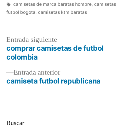
en
Etiquetas:
camisetas de marca baratas hombre
,
camisetas
futbol bogota
,
camisetas ktm baratas
Entrada
Entrada siguiente
siguiente:
comprar camisetas de futbol
Navegación
colombia
de
Entrada
Entrada anterior
entradas
anterior:
camiseta futbol republicana
Buscar