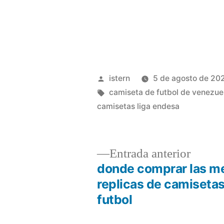
Publicado
istern
5 de agosto de 20
por
Etiquetas:
camiseta de futbol de venezue
camisetas liga endesa
Entrad
Entrada anterior
anterio
donde comprar las m
Navegación
replicas de camiseta
futbol
de