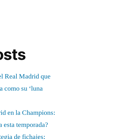
osts
el Real Madrid que
ía como su ‘luna
rid en la Champions:
a esta temporada?
egia de fichajes: