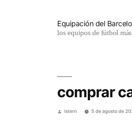
Saltar
al
Equipación del Barce
contenido
los equipos de fútbol má
comprar ca
Publicado
istern
5 de agosto de 2
por