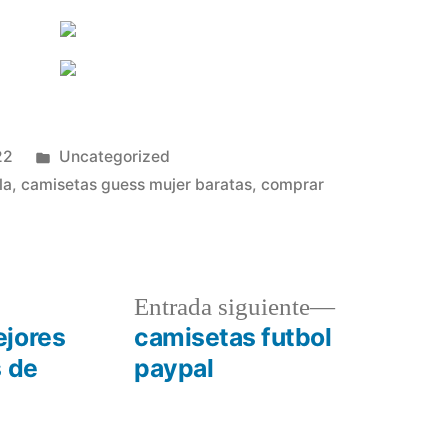
Publicado
22
Uncategorized
en
la
,
camisetas guess mujer baratas
,
comprar
a
Entrada
Entrada siguiente
r:
siguiente:
ejores
camisetas futbol
s de
paypal