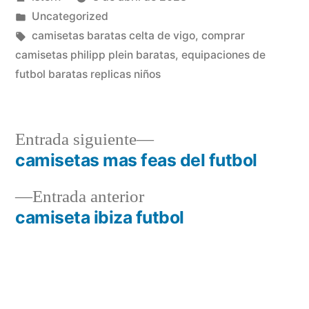
por
Publicado
Uncategorized
en
Etiquetas:
camisetas baratas celta de vigo
,
comprar
camisetas philipp plein baratas
,
equipaciones de
futbol baratas replicas niños
Entrada
Entrada siguiente
siguiente:
camisetas mas feas del futbol
Navegación
Entrada
Entrada anterior
de
anterior:
camiseta ibiza futbol
entradas