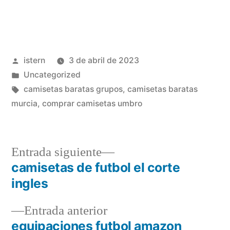
Publicado
istern
3 de abril de 2023
por
Publicado
Uncategorized
en
Etiquetas:
camisetas baratas grupos
,
camisetas baratas
murcia
,
comprar camisetas umbro
Entrada
Entrada siguiente
siguiente:
camisetas de futbol el corte
Navegación
ingles
de
Entrada
Entrada anterior
entradas
anterior:
equipaciones futbol amazon