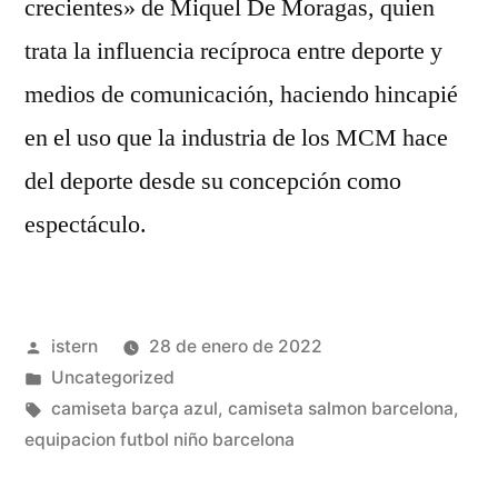
crecientes» de Miquel De Moragas, quien
trata la influencia recíproca entre deporte y
medios de comunicación, haciendo hincapié
en el uso que la industria de los MCM hace
del deporte desde su concepción como
espectáculo.
Publicado
istern
28 de enero de 2022
por
Publicado
Uncategorized
en
Etiquetas:
camiseta barça azul
,
camiseta salmon barcelona
,
equipacion futbol niño barcelona