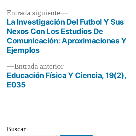
Entrada
Entrada siguiente
siguiente:
La Investigación Del Futbol Y Sus
Navegación
Nexos Con Los Estudios De
de
Comunicación: Aproximaciones Y
Ejemplos
entradas
Entrada
Entrada anterior
anterior:
Educación Física Y Ciencia, 19(2),
E035
Buscar