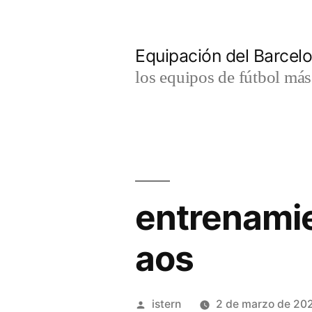
Saltar
al
Equipación del Barce
contenido
los equipos de fútbol má
entrenamie
aos
Publicado
istern
2 de marzo de 20