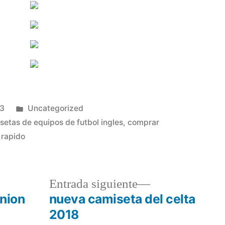
Publicado
23
Uncategorized
en
setas de equipos de futbol ingles
,
comprar
 rapido
a
Entrada
Entrada siguiente
r:
siguiente:
union
nueva camiseta del celta
2018