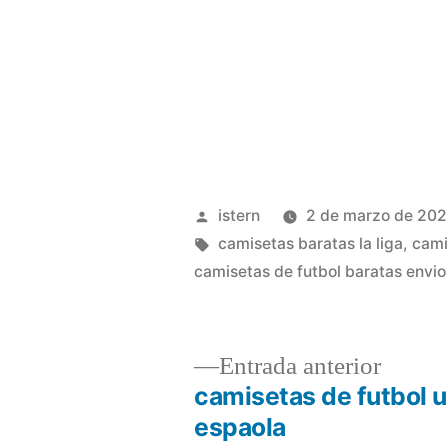
Publicado
istern
2 de marzo de 20
por
Etiquetas:
camisetas baratas la liga
,
cami
camisetas de futbol baratas envio
Entrad
Entrada anterior
anterio
camisetas de futbol 
Navegación
espaola