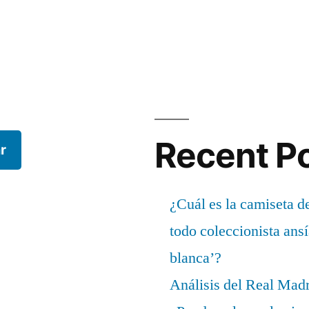
Recent P
r
¿Cuál es la camiseta d
todo coleccionista ans
blanca’?
Análisis del Real Mad