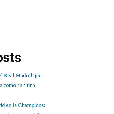
osts
el Real Madrid que
ía como su ‘luna
rid en la Champions: