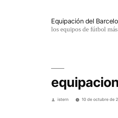
Saltar
al
Equipación del Barce
contenido
los equipos de fútbol má
equipacio
Publicado
istern
10 de octubre de 
por