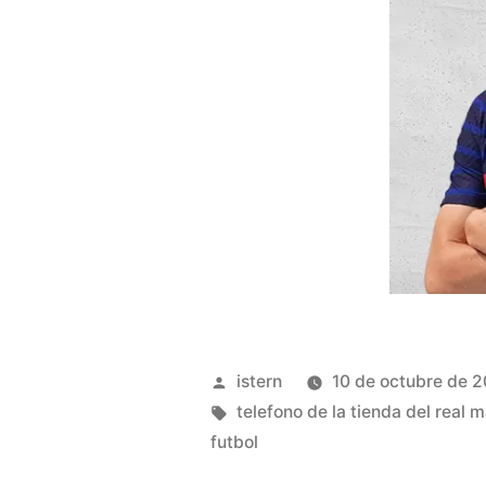
Publicado
istern
10 de octubre de 
por
Etiquetas:
telefono de la tienda del real 
futbol