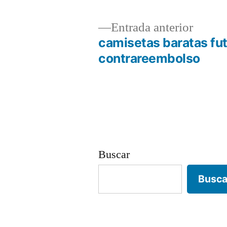
Entrad
Entrada anterior
anterio
camisetas baratas fu
Navegación
contrareembolso
de
entradas
Buscar
Busca