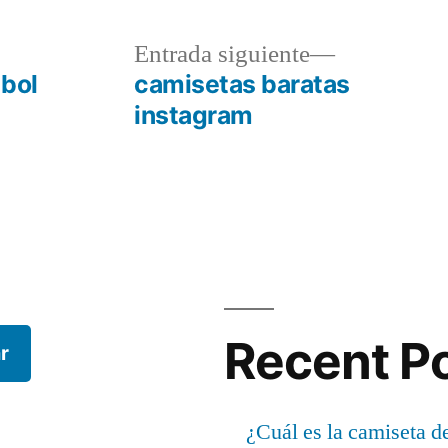
a
Entrada
Entrada siguiente
r:
siguiente:
tbol
camisetas baratas
instagram
Recent P
r
¿Cuál es la camiseta d