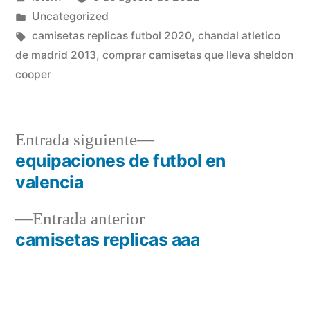
por
Publicado
Uncategorized
en
Etiquetas:
camisetas replicas futbol 2020
,
chandal atletico
de madrid 2013
,
comprar camisetas que lleva sheldon
cooper
Entrada
Entrada siguiente
siguiente:
equipaciones de futbol en
Navegación
valencia
de
Entrada
Entrada anterior
entradas
anterior:
camisetas replicas aaa