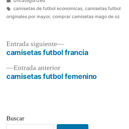
por
Publicado
Uncategorized
en
Etiquetas:
camisetas de futbol economicas
,
camisetas futbol
originales por mayor
,
comprar camisetas mago de oz
Entrada
Entrada siguiente
siguiente:
camisetas futbol francia
Navegación
Entrada
Entrada anterior
de
anterior:
camisetas futbol femenino
entradas
Buscar