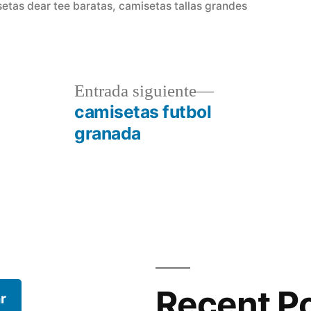
en
etas dear tee baratas
,
camisetas tallas grandes
a
Entrada
Entrada siguiente
r:
siguiente:
camisetas futbol
granada
Recent P
r