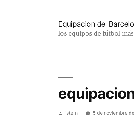
Saltar
al
Equipación del Barce
contenido
los equipos de fútbol má
equipacion
Publicado
istern
5 de noviembre d
por