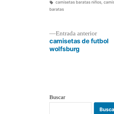
por
Etiquetas:
camisetas baratas niños
,
camis
baratas
Entrad
Entrada anterior
anterio
camisetas de futbol
Navegación
wolfsburg
de
entradas
Buscar
Busca