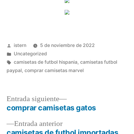
Publicado
istern
5 de noviembre de 2022
por
Publicado
Uncategorized
en
Etiquetas:
camisetas de futbol hispania
,
camisetas futbol
paypal
,
comprar camisetas marvel
Entrada
Entrada siguiente
siguiente:
comprar camisetas gatos
Navegación
Entrada
Entrada anterior
de
anterior:
camisetas de futbol importadas