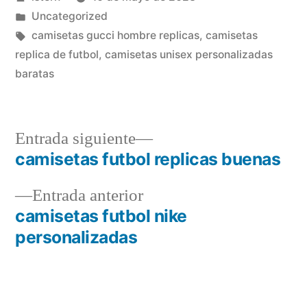
por
Publicado
Uncategorized
en
Etiquetas:
camisetas gucci hombre replicas
,
camisetas
replica de futbol
,
camisetas unisex personalizadas
baratas
Entrada
Entrada siguiente
siguiente:
camisetas futbol replicas buenas
Navegación
Entrada
Entrada anterior
de
anterior:
camisetas futbol nike
entradas
personalizadas