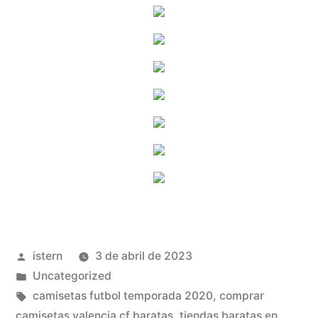
Publicado
istern
3 de abril de 2023
por
Publicado
Uncategorized
en
Etiquetas:
camisetas futbol temporada 2020
,
comprar
camisetas valencia cf baratas
,
tiendas baratas en