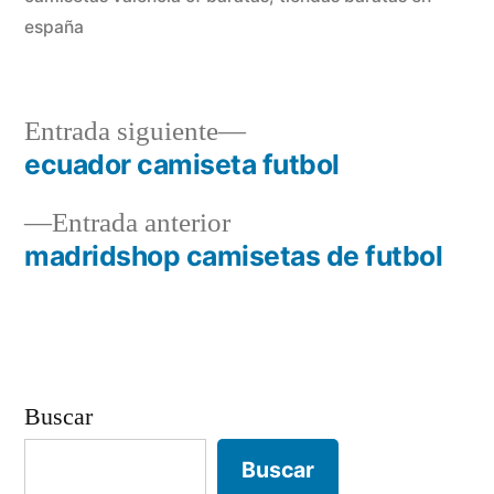
españa
Entrada
Entrada siguiente
siguiente:
ecuador camiseta futbol
Navegación
Entrada
Entrada anterior
de
anterior:
madridshop camisetas de futbol
entradas
Buscar
Buscar