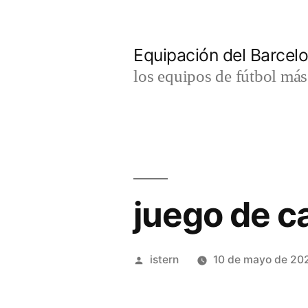
Saltar
al
Equipación del Barce
contenido
los equipos de fútbol má
juego de c
Publicado
istern
10 de mayo de 20
por