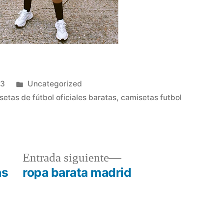
Publicado
23
Uncategorized
en
setas de fútbol oficiales baratas
,
camisetas futbol
a
Entrada
Entrada siguiente
r:
siguiente:
as
ropa barata madrid