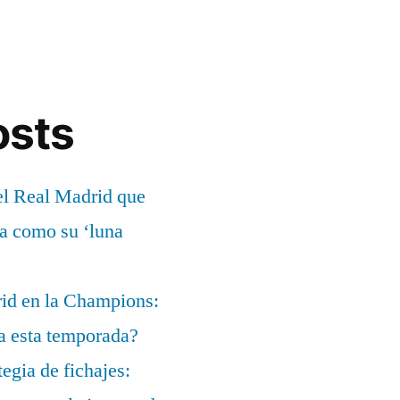
osts
el Real Madrid que
ía como su ‘luna
rid en la Champions:
a esta temporada?
egia de fichajes: