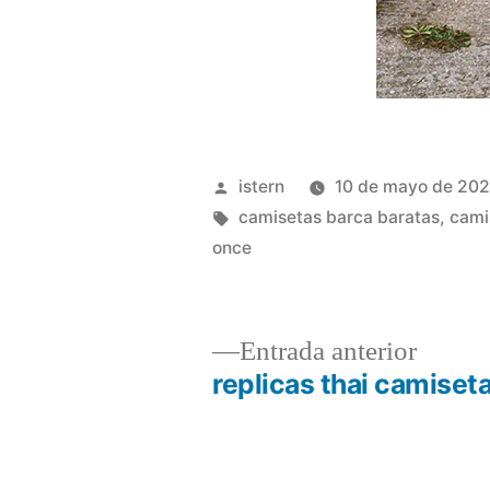
Publicado
istern
10 de mayo de 20
por
Etiquetas:
camisetas barca baratas
,
cami
once
Entrad
Entrada anterior
anterio
replicas thai camiset
Navegación
de