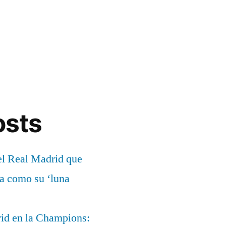
osts
el Real Madrid que
ía como su ‘luna
rid en la Champions: