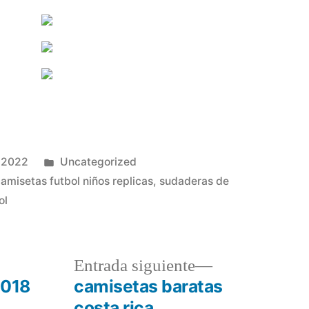
Publicado
 2022
Uncategorized
en
amisetas futbol niños replicas
,
sudaderas de
ol
a
Entrada
Entrada siguiente
r:
siguiente:
2018
camisetas baratas
costa rica