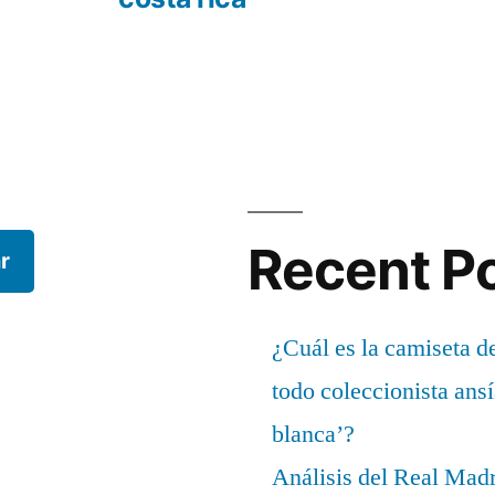
Recent P
r
¿Cuál es la camiseta d
todo coleccionista ans
blanca’?
Análisis del Real Mad