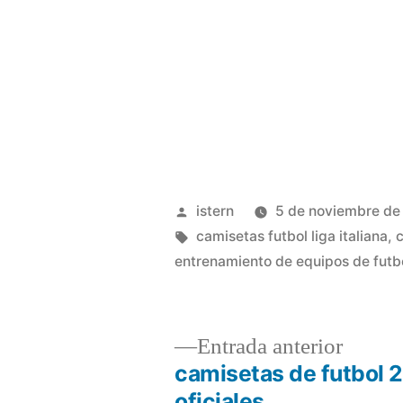
Publicado
istern
5 de noviembre de
por
Etiquetas:
camisetas futbol liga italiana
,
c
entrenamiento de equipos de futb
Entrad
Entrada anterior
anterio
camisetas de futbol 
Navegación
oficiales