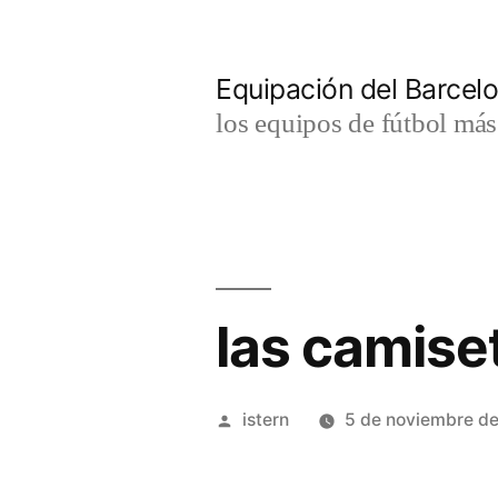
Saltar
al
Equipación del Barce
contenido
los equipos de fútbol má
las camise
Publicado
istern
5 de noviembre d
por