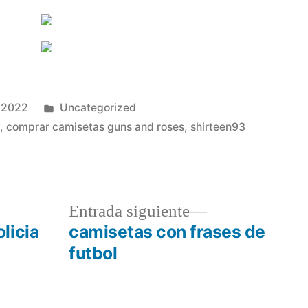
Publicado
 2022
Uncategorized
en
a
,
comprar camisetas guns and roses
,
shirteen93
a
Entrada
Entrada siguiente
r:
siguiente:
licia
camisetas con frases de
futbol