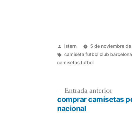
Publicado
istern
5 de noviembre de
por
Etiquetas:
camiseta futbol club barcelon
camisetas futbol
Entrad
Entrada anterior
anterio
comprar camisetas po
Navegación
nacional
de