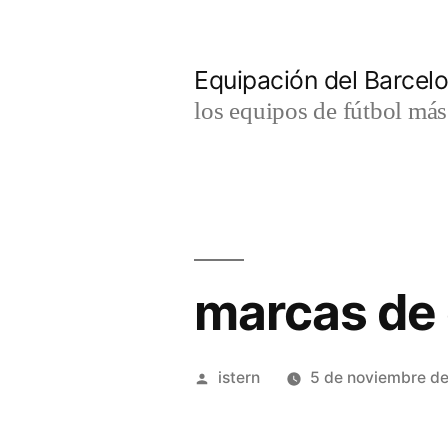
Saltar
al
Equipación del Barce
contenido
los equipos de fútbol má
marcas de 
Publicado
istern
5 de noviembre d
por