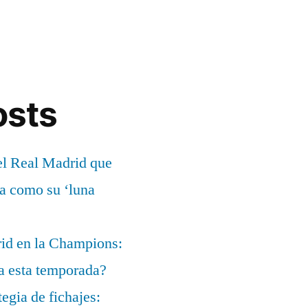
osts
el Real Madrid que
ía como su ‘luna
rid en la Champions:
a esta temporada?
egia de fichajes: