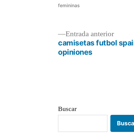
femininas
Entrad
Entrada anterior
anterio
camisetas futbol spa
Navegación
opiniones
de
entradas
Buscar
Busca