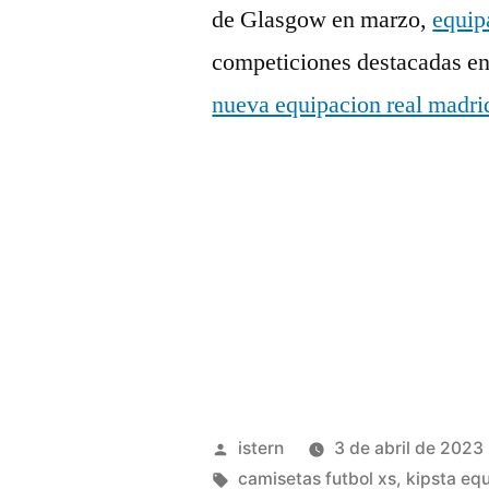
de Glasgow en marzo,
equip
competiciones destacadas e
nueva equipacion real madri
Publicado
istern
3 de abril de 2023
por
Etiquetas:
camisetas futbol xs
,
kipsta equ