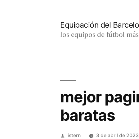
Saltar
al
Equipación del Barce
contenido
los equipos de fútbol má
mejor pagi
baratas
Publicado
istern
3 de abril de 2023