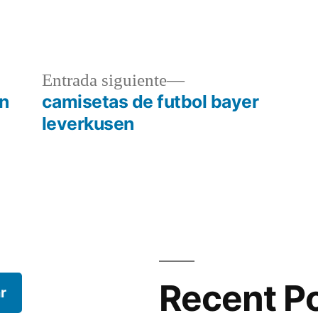
a
Entrada
Entrada siguiente
r:
siguiente:
in
camisetas de futbol bayer
leverkusen
Recent P
r